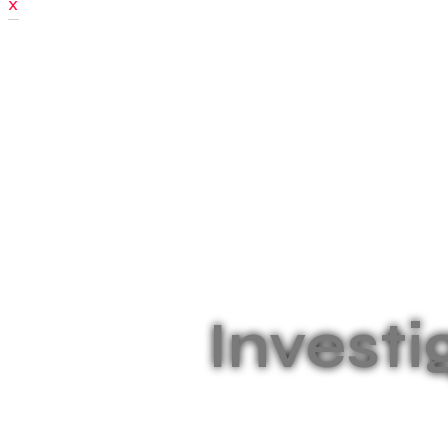
X
Investi