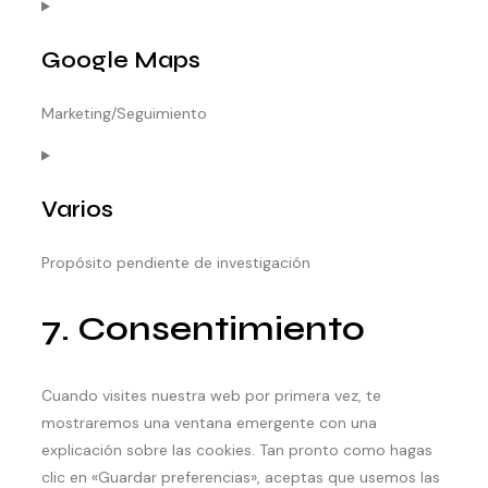
CONSENT
TO
Google Maps
SERVICE
GOOGLE-
Marketing/Seguimiento
RECAPTCHA
CONSENT
TO
Varios
SERVICE
GOOGLE-
Propósito pendiente de investigación
MAPS
CONSENT
7. Consentimiento
TO
SERVICE
VARIOS
Cuando visites nuestra web por primera vez, te
mostraremos una ventana emergente con una
explicación sobre las cookies. Tan pronto como hagas
clic en «Guardar preferencias», aceptas que usemos las