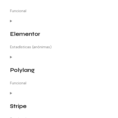
WORDPRESS
Funcional
CONSENT
TO
Elementor
SERVICE
WORDFENCE
Estadísticas (anónimas)
CONSENT
TO
Polylang
SERVICE
ELEMENTOR
Funcional
CONSENT
TO
Stripe
SERVICE
POLYLANG