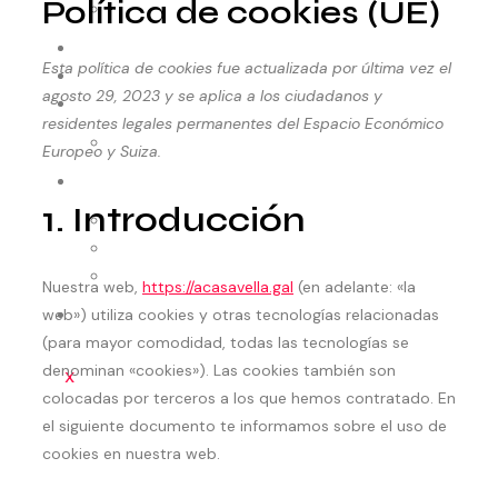
Política de cookies (UE)
Reservas
RESIDENCIAS
Esta política de cookies fue actualizada por última vez el
MEDIACIÓN
agosto 29, 2023 y se aplica a los ciudadanos y
COLABORADORES
residentes legales permanentes del Espacio Económico
Entidades
Europeo y Suiza.
AUDIOVISUAL
1. Introducción
Cápsulas
Patrimonio
Arquivo
Nuestra web,
https://acasavella.gal
(en adelante: «la
web») utiliza cookies y otras tecnologías relacionadas
CONTACTO
(para mayor comodidad, todas las tecnologías se
denominan «cookies»). Las cookies también son
X
colocadas por terceros a los que hemos contratado. En
el siguiente documento te informamos sobre el uso de
cookies en nuestra web.