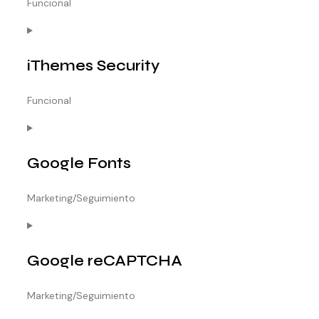
Funcional
CONSENT
TO
iThemes Security
SERVICE
STRIPE
Funcional
CONSENT
TO
Google Fonts
SERVICE
ITHEMES-
Marketing/Seguimiento
SECURITY
CONSENT
TO
Google reCAPTCHA
SERVICE
GOOGLE-
Marketing/Seguimiento
FONTS