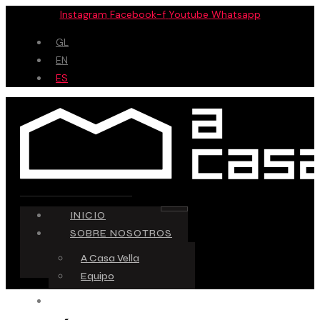
Saltar
Instagram
Facebook-f
Youtube
Whatsapp
al
GL
contenido
EN
ES
INICIO
SOBRE NOSOTROS
A Casa Vella
Equipo
ESPACIO CREATIVO