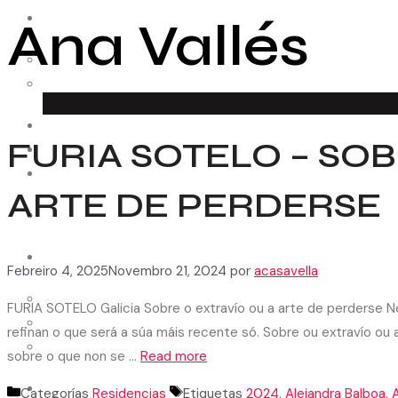
Ana Vallés
ESPAZO CREATIVO
Como funciona
Convocatorias
RESIDENCIAS
FURIA SOTELO – SOB
MEDIACIÓN
COLABORADORES
ARTE DE PERDERSE​
Entidades
AUDIOVISUAL
Febreiro 4, 2025
Novembro 21, 2024
por
acasavella
Cápsulas
FURIA SOTELO Galicia Sobre o extravío ou a arte de perderse Ne
Patrimonio
refinan o que será a súa máis recente só. Sobre ou extravío ou 
Arquivo
sobre o que non se …
Read more
CONTACTO
Categorías
Residencias
Etiquetas
2024
,
Alejandra Balboa
,
A