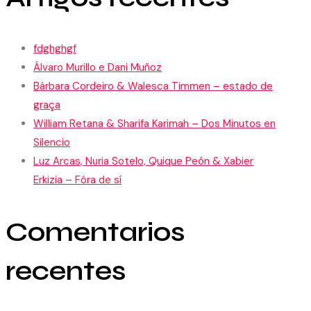
fdghghgf
Álvaro Murillo e Dani Muñoz
Bárbara Cordeiro & Walesca Timmen – estado de
graça
William Retana & Sharifa Karimah – Dos Minutos en
Silencio
Luz Arcas, Nuria Sotelo, Quique Peón & Xabier
Erkizia – Fóra de sí
Comentarios
recentes