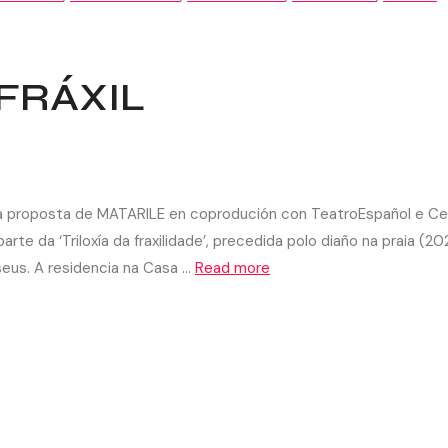
FRÁXIL
unha proposta de MATARILE en coprodución con TeatroEspañol e C
te da ‘Triloxía da fraxilidade’, precedida polo diaño na praia (20
seus. A residencia na Casa …
Read more