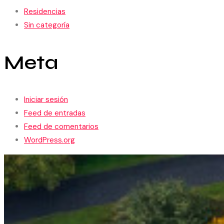
Residencias
Sin categoría
Meta
Iniciar sesión
Feed de entradas
Feed de comentarios
WordPress.org