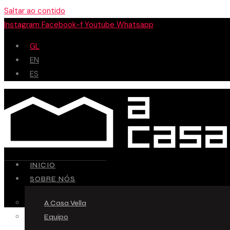
Saltar ao contido
Instagram
Facebook-f
Youtube
Whatsapp
GL
EN
ES
INICIO
SOBRE NÓS
A Casa Vella
Equipo