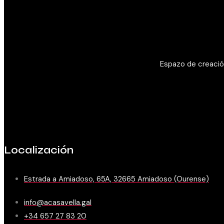
Espazo de creación
Localización
Estrada a Amiadoso, 65A, 32665 Amiadoso (Ourense)
info@acasavella.gal
+34 657 27 83 20