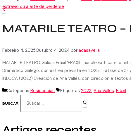
extravío ou a arte de perderse
X
MATARILE TEATRO – 
Febreiro 4, 2025
Outubro 4, 2024
por
acasavella
MATARILE TEATRO Galicia Fráxil ‘FRÁXIL. handle with care’ é 
Dramático Galego, con estrea prevista en 2023. Trátase da 3ª par
INLOCA (2022).Creación de Ana Vallés, con dirección e textos 
Categorías
Residencias
Etiquetas
2023
,
Ana Vallés
,
Fráxil
BUSCAR:
Artigos recentes