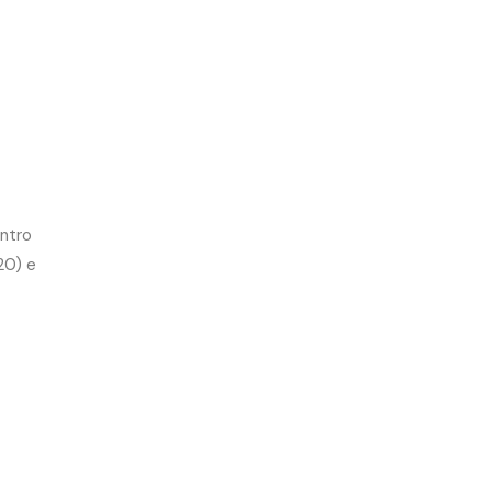
entro
20) e