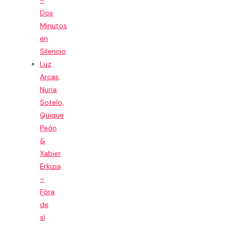
–
Dos
Minutos
en
Silencio
Luz
Arcas,
Nuria
Sotelo,
Quique
Peón
&
Xabier
Erkizia
–
Fóra
de
sí