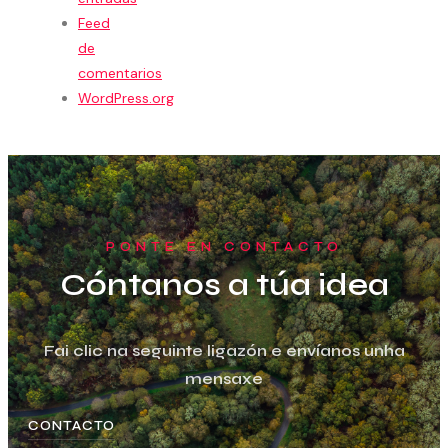
Feed
de
comentarios
WordPress.org
PONTE EN CONTACTO
Cóntanos a túa idea
Fai clic na seguinte ligazón e envíanos unha
mensaxe
CONTACTO