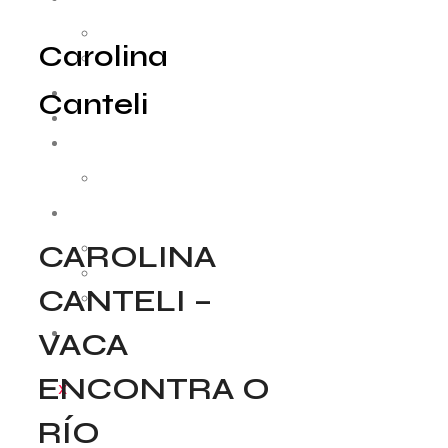
Como funciona
Carolina
Convocatorias
RESIDENCIAS
Canteli
MEDIACIÓN
COLABORADORES
Entidades
AUDIOVISUAL
CAROLINA
Cápsulas
Patrimonio
CANTELI –
Arquivo
VACA
CONTACTO
ENCONTRA O
X
RÍO