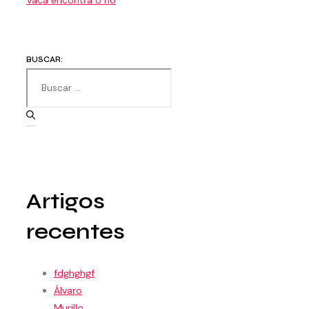
Vaca encontra o río
BUSCAR:
Artigos
recentes
fdghghgf
Álvaro
Murillo