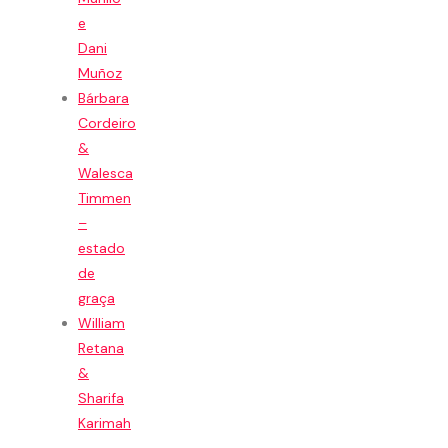
e
Dani
Muñoz
Bárbara
Cordeiro
&
Walesca
Timmen
–
estado
de
graça
William
Retana
&
Sharifa
Karimah