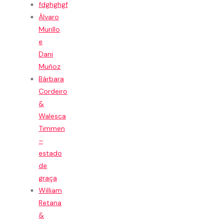
fdghghgf
Álvaro
Murillo
e
Dani
Muñoz
Bárbara
Cordeiro
&
Walesca
Timmen
–
estado
de
graça
William
Retana
&