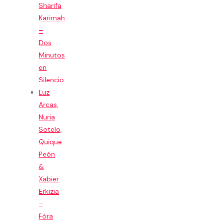
Sharifa
Karimah
–
Dos
Minutos
en
Silencio
Luz
Arcas,
Nuria
Sotelo,
Quique
Peón
&
Xabier
Erkizia
–
Fóra