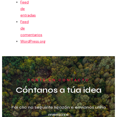
Feed
de
entradas
Feed
de
comentarios
WordPress.org
PONTE EN CONTACTO
Cóntanos a túa idea
Fai clic na seguinte ligazón e envíanos unha
mensaxe