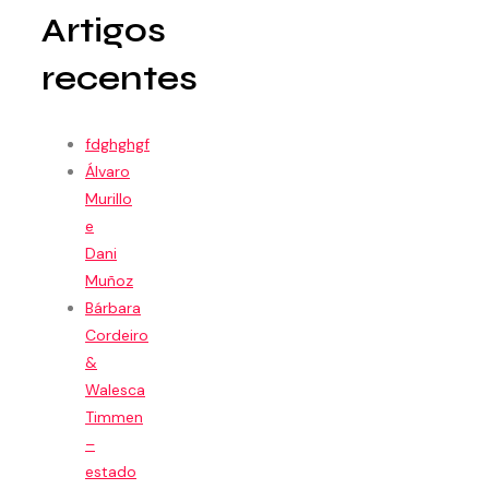
Artigos
recentes
fdghghgf
Álvaro
Murillo
e
Dani
Muñoz
Bárbara
Cordeiro
&
Walesca
Timmen
–
estado