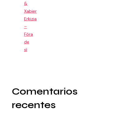
&
Xabier
Erkizia
–
Fóra
de
sí
Comentarios
recentes