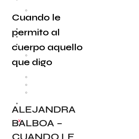
Como funciona
Cuando le
Convocatorias
RESIDENCIAS
permito al
MEDIACIÓN
cuerpo aquello
COLABORADORES
Entidades
que digo
AUDIOVISUAL
Cápsulas
Patrimonio
Arquivo
CONTACTO
ALEJANDRA
BALBOA –
X
CUANDO LE