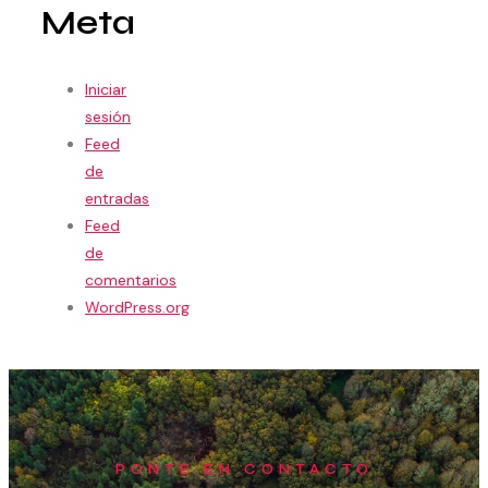
Meta
Iniciar
sesión
Feed
de
entradas
Feed
de
comentarios
WordPress.org
PONTE EN CONTACTO