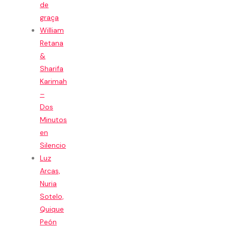
de
graça
William
Retana
&
Sharifa
Karimah
–
Dos
Minutos
en
Silencio
Luz
Arcas,
Nuria
Sotelo,
Quique
Peón