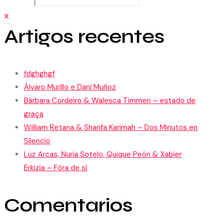
X
Artigos recentes
fdghghgf
Álvaro Murillo e Dani Muñoz
Bárbara Cordeiro & Walesca Timmen – estado de
graça
William Retana & Sharifa Karimah – Dos Minutos en
Silencio
Luz Arcas, Nuria Sotelo, Quique Peón & Xabier
Erkizia – Fóra de sí
Comentarios