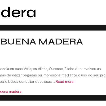
dera
E BUENA MADERA
cia en casa Vella, en Allariz, Ourense, Etche desenvolveu un
rmas de deixar pegadas ou impresións mediante o uso do seu pro
raballo busca conectar coas súas …
Read more
buena madera