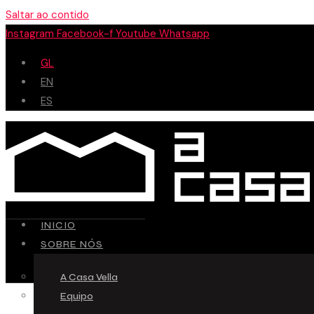
Saltar ao contido
Instagram
Facebook-f
Youtube
Whatsapp
GL
EN
ES
INICIO
SOBRE NÓS
A Casa Vella
Equipo