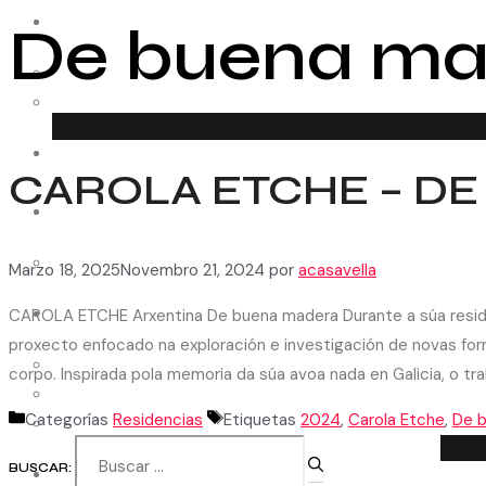
De buena ma
ESPAZO CREATIVO
Como funciona
Convocatorias
RESIDENCIAS
CAROLA ETCHE – D
MEDIACIÓN
COLABORADORES
Entidades
Marzo 18, 2025
Novembro 21, 2024
por
acasavella
CAROLA ETCHE Arxentina De buena madera Durante a súa residen
AUDIOVISUAL
proxecto enfocado na exploración e investigación de novas fo
Cápsulas
corpo. Inspirada pola memoria da súa avoa nada en Galicia, o t
Patrimonio
Categorías
Residencias
Etiquetas
2024
,
Carola Etche
,
De 
Arquivo
BUSCAR:
CONTACTO