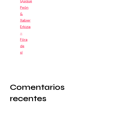
Quique
Peón
&
Xabier
Erkizia
–
Fóra
de
sí
Comentarios
recentes