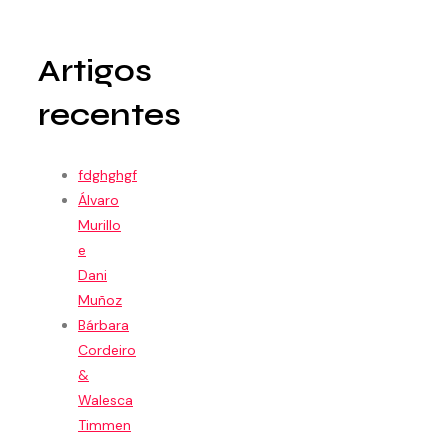
Artigos
recentes
fdghghgf
Álvaro
Murillo
e
Dani
Muñoz
Bárbara
Cordeiro
&
Walesca
Timmen