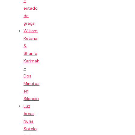
–
estado
de
graça
William
Retana
&
Sharifa
Karimah
–
Dos
Minutos
en
Silencio
Luz
Arcas,
Nuria
Sotelo,