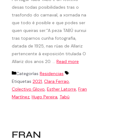
desas todas posibilidades tras o
trasfondo do carnaval, a xornada na
que todo é posible e que podes ser
quen queiras ser.“A peza TABÚ surxui
tras toparnos cunha fotografía,
datada de 1925, nas rúas de Allariz
pertencente á exposición titulada O
Allariz dos anos 20. …
Read more
Categorías
Residencias
Etiquetas
2021
,
Clara Ferrao
,
Colectivo Glovo
,
Esther Latorre
,
Fran
Martínez
,
Hugo Pereira
,
Tabú
FRAN