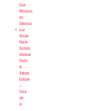
Dos
Minutos
en
Silencio
Luz
Arcas,
Nuria
Sotelo,
Quique
Peón
&
Xabier
Erkizia
–
Fóra
de
sí