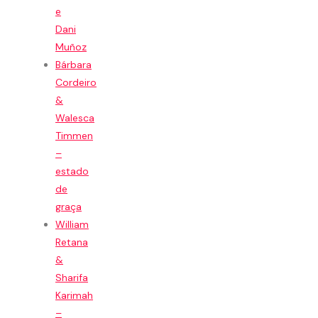
e
Dani
Muñoz
Bárbara
Cordeiro
&
Walesca
Timmen
–
estado
de
graça
William
Retana
&
Sharifa
Karimah
–