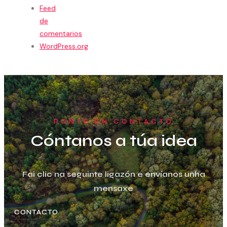
Feed
de
comentarios
WordPress.org
PONTE EN CONTACTO
Cóntanos a túa idea
Fai clic na seguinte ligazón e envíanos unha
mensaxe
CONTACTO