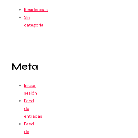
Residencias
Sin
categoría
Meta
Iniciar
sesión
Feed
de
entradas
Feed
de