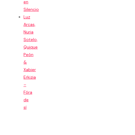
en
Silencio
Luz
Arcas,
Nuria
Sotelo,
Quique
Peón
&
Xabier
Erkizia
–
Fóra
de
sí