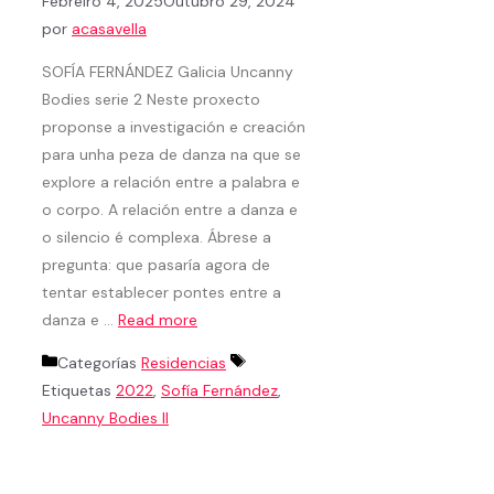
Febreiro 4, 2025
Outubro 29, 2024
por
acasavella
SOFÍA FERNÁNDEZ Galicia Uncanny
Bodies serie 2 Neste proxecto
proponse a investigación e creación
para unha peza de danza na que se
explore a relación entre a palabra e
o corpo. A relación entre a danza e
o silencio é complexa. Ábrese a
pregunta: que pasaría agora de
tentar establecer pontes entre a
danza e …
Read more
Categorías
Residencias
Etiquetas
2022
,
Sofía Fernández
,
Uncanny Bodies II