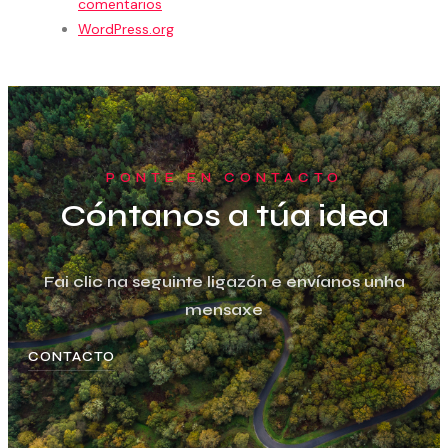
comentarios
WordPress.org
PONTE EN CONTACTO
Cóntanos a túa idea
Fai clic na seguinte ligazón e envíanos unha
mensaxe
CONTACTO