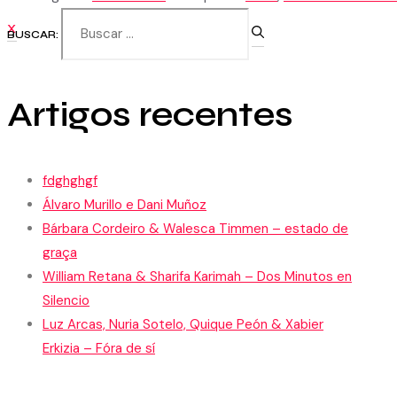
X
BUSCAR:
Artigos recentes
fdghghgf
Álvaro Murillo e Dani Muñoz
Bárbara Cordeiro & Walesca Timmen – estado de
graça
William Retana & Sharifa Karimah – Dos Minutos en
Silencio
Luz Arcas, Nuria Sotelo, Quique Peón & Xabier
Erkizia – Fóra de sí