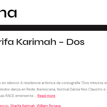
na
ifa Karimah – Dos
silencio A residencia artística da coreografía “Dos minutos e
ólodos danza en Rede, Iberescena, festival Danza Non Claustro e 
olsas RACE emerxente …
Read more
lencio
,
Sharifa Karimah
,
William Retana