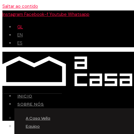
Saltar ao contido
Instagram
Facebook-f
Youtube
Whatsapp
GL
EN
ES
INICIO
SOBRE NÓS
A Casa Vella
Equipo