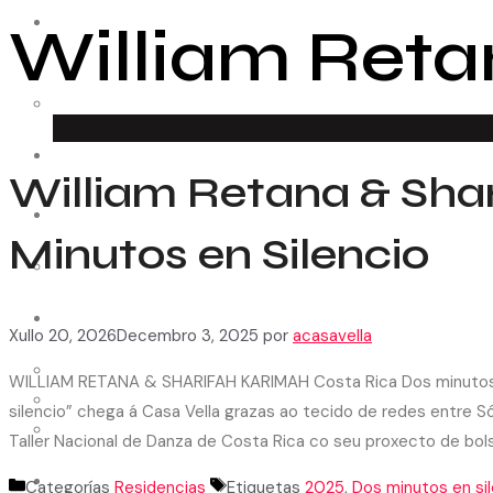
William Reta
ESPAZO CREATIVO
Como funciona
Convocatorias
RESIDENCIAS
William Retana & Shar
MEDIACIÓN
COLABORADORES
Minutos en Silencio
Entidades
AUDIOVISUAL
Xullo 20, 2026
Decembro 3, 2025
por
acasavella
Cápsulas
WILLIAM RETANA & SHARIFAH KARIMAH Costa Rica Dos minutos en 
Patrimonio
silencio” chega á Casa Vella grazas ao tecido de redes entre S
Arquivo
Taller Nacional de Danza de Costa Rica co seu proxecto de b
CONTACTO
Categorías
Residencias
Etiquetas
2025
,
Dos minutos en si