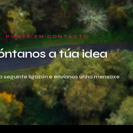
PONTE EN CONTACTO
óntanos a túa idea
 na seguinte ligazón e envíanos unha mensaxe