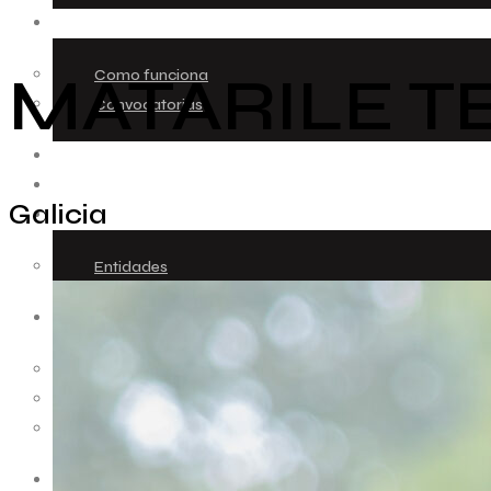
ESPAZO CREATIVO
MATARILE T
Como funciona
Convocatorias
RESIDENCIAS
MEDIACIÓN
Galicia
COLABORADORES
Entidades
AUDIOVISUAL
Cápsulas
Patrimonio
Arquivo
CONTACTO