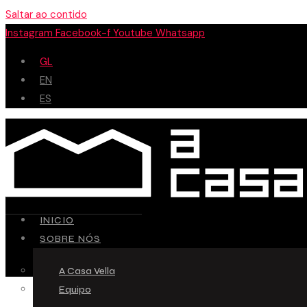
Saltar ao contido
Instagram
Facebook-f
Youtube
Whatsapp
GL
EN
ES
INICIO
SOBRE NÓS
A Casa Vella
Equipo