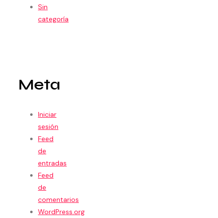
Sin
categoría
Meta
Iniciar
sesión
Feed
de
entradas
Feed
de
comentarios
WordPress.org