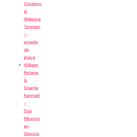
Cordeiro
&
Walesca
Timmen
–
estado
de
graça
William
Retana
&
Sharifa
Karimah
–
Dos
Minutos
en
Silencio