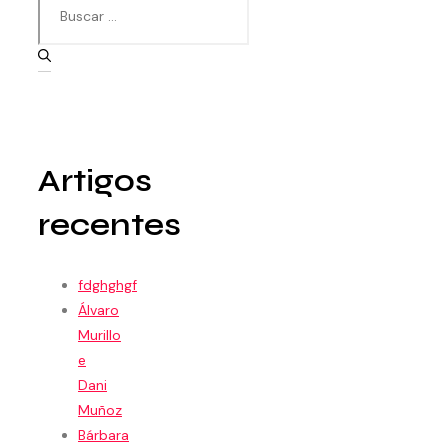
Artigos
recentes
fdghghgf
Álvaro
Murillo
e
Dani
Muñoz
Bárbara