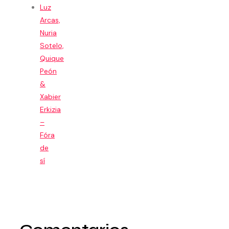
Luz
Arcas,
Nuria
Sotelo,
Quique
Peón
&
Xabier
Erkizia
–
Fóra
de
sí