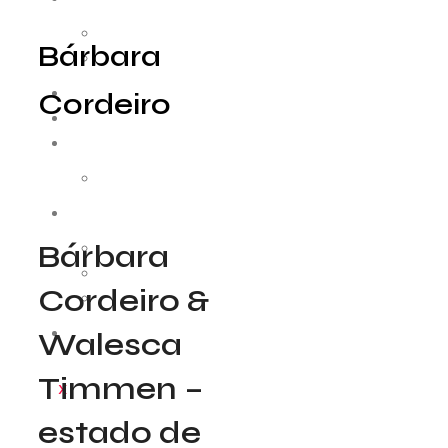
Como funciona
Bárbara
Convocatorias
RESIDENCIAS
Cordeiro
MEDIACIÓN
COLABORADORES
Entidades
AUDIOVISUAL
Bárbara
Cápsulas
Patrimonio
Cordeiro &
Arquivo
Walesca
CONTACTO
Timmen –
X
estado de