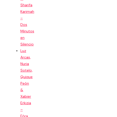
Sharifa
Karimah
–
Dos
Minutos
en
Silencio
Luz
Arcas,
Nuria
Sotelo,
Quique
Peón
&
Xabier
Erkizia
–
Fóra