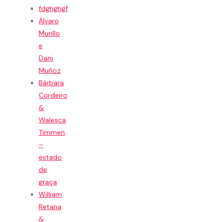
fdghghgf
Álvaro
Murillo
e
Dani
Muñoz
Bárbara
Cordeiro
&
Walesca
Timmen
–
estado
de
graça
William
Retana
&