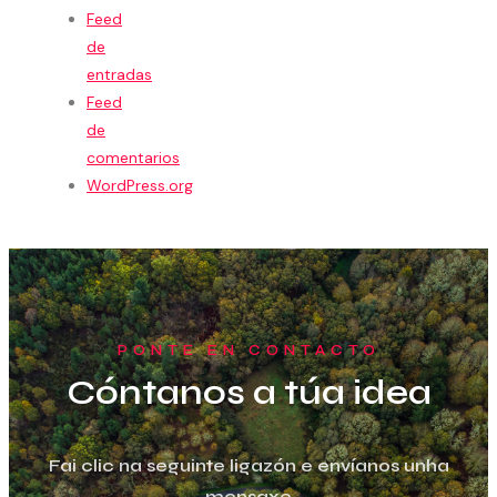
Feed
de
entradas
Feed
de
comentarios
WordPress.org
PONTE EN CONTACTO
Cóntanos a túa idea
Fai clic na seguinte ligazón e envíanos unha
mensaxe