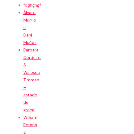
fdghghgf
Álvaro
Murillo
e
Dani
Muñoz
Bárbara
Cordeiro
&
Walesca
Timmen
–
estado
de
graça
William
Retana
&