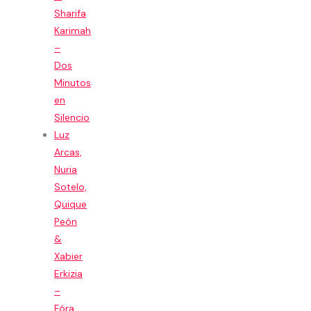
Sharifa
Karimah
–
Dos
Minutos
en
Silencio
Luz
Arcas,
Nuria
Sotelo,
Quique
Peón
&
Xabier
Erkizia
–
Fóra