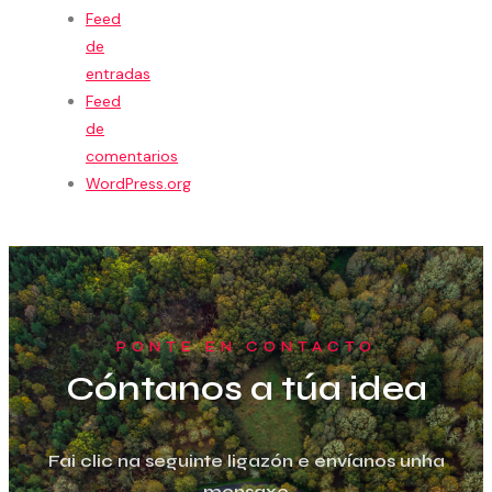
Feed
de
entradas
Feed
de
comentarios
WordPress.org
PONTE EN CONTACTO
Cóntanos a túa idea
Fai clic na seguinte ligazón e envíanos unha
mensaxe