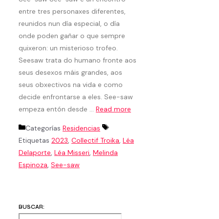
entre tres personaxes diferentes,
reunidos nun día especial, o día
onde poden gañar o que sempre
quixeron: un misterioso trofeo.
Seesaw trata do humano fronte aos
seus desexos máis grandes, aos
seus obxectivos na vida e como
decide enfrontarse a eles. See-saw
empeza entón desde …
Read more
Categorías
Residencias
Etiquetas
2023
,
Collectif Troika
,
Léa
Delaporte
,
Léa Misseri
,
Melinda
Espinoza
,
See-saw
BUSCAR: