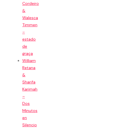
Cordeiro
&
Walesca
Timmen
–
estado
de
graça
William
Retana
&
Sharifa
Karimah
–
Dos
Minutos
en
Silencio