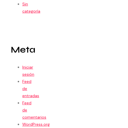
Sin
categoría
Meta
Iniciar
sesión
Feed
de
entradas
Feed
de
comentarios
WordPress.org