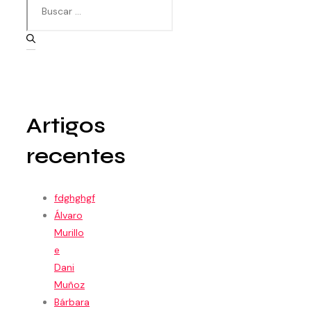
Artigos
recentes
fdghghgf
Álvaro
Murillo
e
Dani
Muñoz
Bárbara