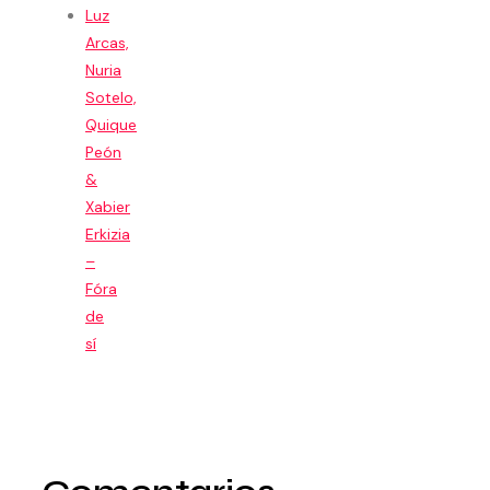
Luz
Arcas,
Nuria
Sotelo,
Quique
Peón
&
Xabier
Erkizia
–
Fóra
de
sí