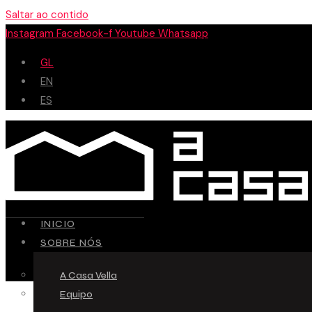
Saltar ao contido
Instagram
Facebook-f
Youtube
Whatsapp
GL
EN
ES
INICIO
SOBRE NÓS
A Casa Vella
Equipo