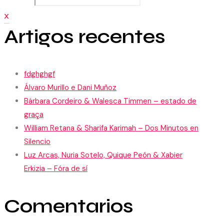
X
Artigos recentes
fdghghgf
Álvaro Murillo e Dani Muñoz
Bárbara Cordeiro & Walesca Timmen – estado de
graça
William Retana & Sharifa Karimah – Dos Minutos en
Silencio
Luz Arcas, Nuria Sotelo, Quique Peón & Xabier
Erkizia – Fóra de sí
Comentarios