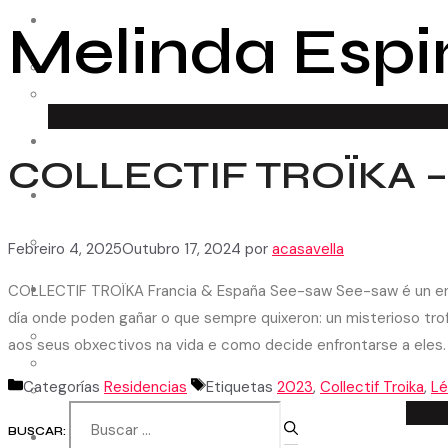
Melinda Esp
ESPAZO CREATIVO
Como funciona
Convocatorias
RESIDENCIAS
COLLECTIF TROÏKA 
MEDIACIÓN
COLABORADORES
Entidades
Febreiro 4, 2025
Outubro 17, 2024
por
acasavella
COLLECTIF TROÏKA Francia & España See-saw See-saw é un encon
AUDIOVISUAL
día onde poden gañar o que sempre quixeron: un misterioso tr
Cápsulas
aos seus obxectivos na vida e como decide enfrontarse a el
Patrimonio
Categorías
Residencias
Etiquetas
2023
,
Collectif Troika
,
Lé
Arquivo
BUSCAR:
CONTACTO