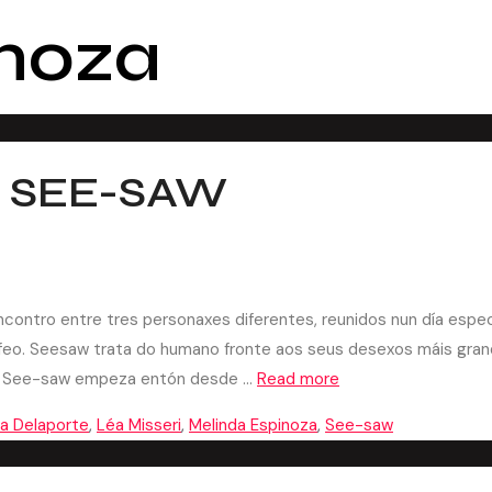
inoza
– SEE-SAW
tro entre tres personaxes diferentes, reunidos nun día especi
ofeo. Seesaw trata do humano fronte aos seus desexos máis gran
es. See-saw empeza entón desde …
Read more
a Delaporte
,
Léa Misseri
,
Melinda Espinoza
,
See-saw